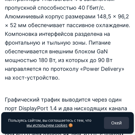
пропускной способностью 40 Гбит/с.
Алюминиевый корпус размерами 148,5 × 96,2
× 52 мм обеспечивает пассивное охлаждение.
Компоновка интерфейсов разделена на
фронтальную и тыльную зоны. Питание
обеспечивается внешним блоком GaN
мощностью 180 Вт, из которых до 90 Вт
направляется по протоколу «Power Delivery»
на хост-устройство.
Графический трафик выводится через один
порт DisplayPort 1.4 и два нисходящих канала
TB 4. Конфигурация допускает
Пользуясь сайтом, вы соглашаетесь с тем, что
Окей
одновременную работу двух мониторов 4K
мы используем cookies
🍪
при 60 Гц или одного 8K при 30 Гц, с учётом