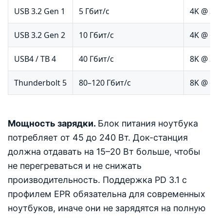
USB 3.2 Gen 1
5 Гбит/с
4K @ 30
USB 3.2 Gen 2
10 Гбит/с
4K @ 60
USB4 / TB 4
40 Гбит/с
8K @ 30
Thunderbolt 5
80–120 Гбит/с
8K @ 60
Мощность зарядки.
Блок питания ноутбука
потребляет от 45 до 240 Вт. Док-станция
должна отдавать на 15–20 Вт больше, чтобы
не перегреваться и не снижать
производительность. Поддержка PD 3.1 с
профилем EPR обязательна для современных
ноутбуков, иначе они не зарядятся на полную