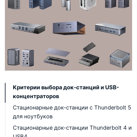
Критерии выбора док-станций и USB-
концентраторов
Стационарные док-станции с Thunderbolt 5
для ноутбуков
UGREEN Maxidok Thunderbolt 5 17 в 1
Стационарные док-станции Thunderbolt 4 и
USB4
CalDigit TS5